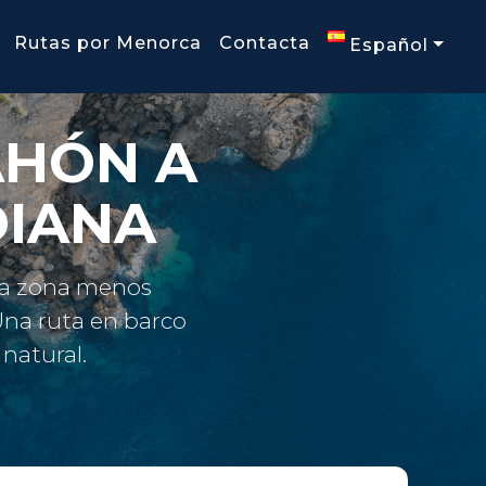
Rutas por Menorca
Contacta
Español
AHÓN A
DIANA
una zona menos
na ruta en barco
natural.