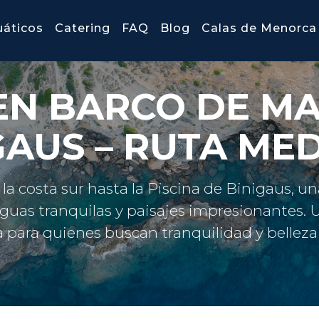
uáticos
Catering
FAQ
Blog
Calas de Menorca
EN BARCO DE M
GAUS – RUTA ME
la costa sur hasta la Piscina de Binigaus, 
guas tranquilas y paisajes impresionantes.
U
a para quienes buscan tranquilidad y belleza 