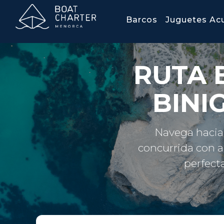
Barcos
Juguetes Ac
RUTA 
BINI
Navega hacia 
concurrida con a
p
erfect