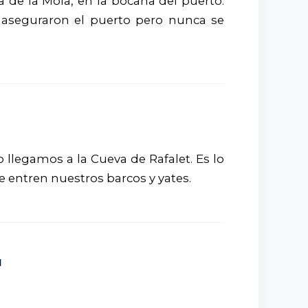
 de la Mola, en la bocana del puerto.
IX aseguraron el puerto pero nunca se
 llegamos a la Cueva de Rafalet. Es lo
 entren nuestros barcos y yates.
N