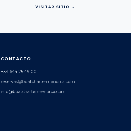
VISITAR SITIO →
CONTACTO
+34 644 75 49 00
reservas@boatchartermenorca.com
info@boatchartermenorca.com