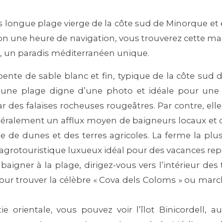
s longue plage vierge de la côte sud de Minorque et 
n une heure de navigation, vous trouverez cette ma
ue, un paradis méditerranéen unique.
 pente de sable blanc et fin, typique de la côte sud 
nt une plage digne d’une photo et idéale pour une
 des falaises rocheuses rougeâtres. Par contre, ell
énéralement un afflux moyen de baigneurs locaux et d
 de dunes et des terres agricoles. La ferme la plus
tel agrotouristique luxueux idéal pour des vacances r
baigner à la plage, dirigez-vous vers l’intérieur des
our trouver la célèbre « Cova dels Coloms » ou marc
tie orientale, vous pouvez voir l’îlot Binicordell,