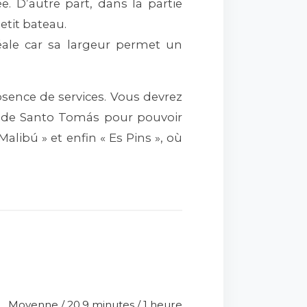
. D’autre part, dans la partie
etit bateau.
déale car sa largeur permet un
’absence de services. Vous devrez
on de Santo Tomás pour pouvoir
libú » et enfin « Es Pins », où
Moyenne / 20,9 minutes / 1 heure