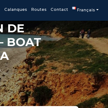
g
Calanques
Routes
Contact
Français
N DE
– BOAT
CA
.