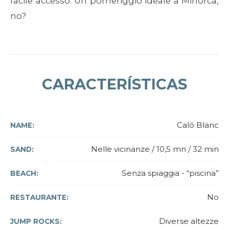
facile accesso. Un pomeriggio ideale a Minorca,
no?
CARACTERÍSTICAS
Caló Blanc
NAME:
Nelle vicinanze / 10,5 mn / 32 min
SAND:
Senza spiaggia - “piscina”
BEACH:
No
RESTAURANTE:
Diverse altezze
JUMP ROCKS: