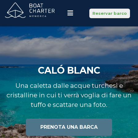
Reservar barco
CALÓ BLANC
Una caletta dalle acque turchesi e
cristalline in cui ti verrà voglia di fare un
tuffo e scattare una foto.
PRENOTA UNA BARCA