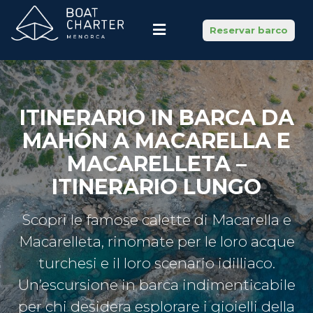
Reservar barco
ITINERARIO IN BARCA DA
MAHÓN A MACARELLA E
MACARELLETA –
ITINERARIO LUNGO
Scopri le famose calette di Macarella e
Macarelleta, rinomate per le loro acque
turchesi e il loro scenario idilliaco.
Un’escursione in barca indimenticabile
per chi desidera esplorare i gioielli della