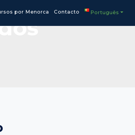
ursos por Menorca
Contacto
Português
ados
o