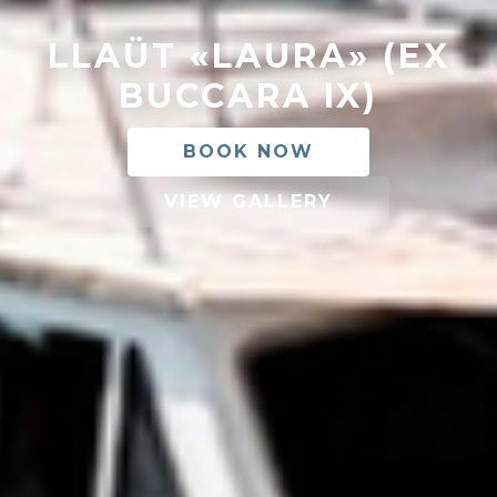
LLAÜT «LAURA» (EX
BUCCARA IX)
BOOK NOW
VIEW GALLERY