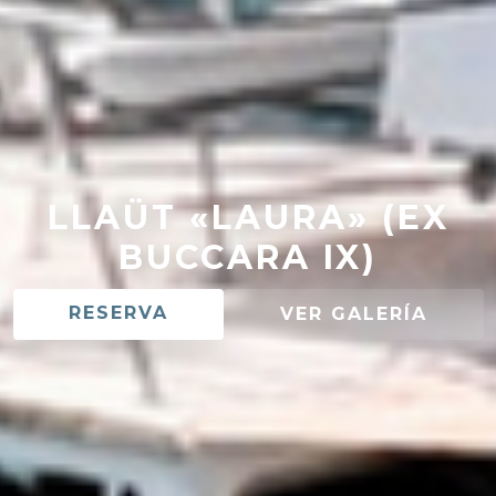
LLAÜT «LAURA» (EX
BUCCARA IX)
RESERVA
VER GALERÍA