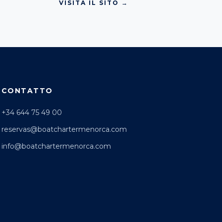
VISITA IL SITO →
CONTATTO
+34 644 75 49 00
reservas@boatchartermenorca.com
info@boatchartermenorca.com