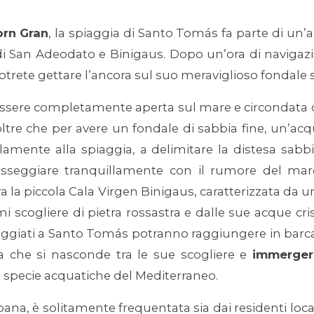
orn
Gran
, la spiaggia di Santo Tomás fa parte di un’
i San Adeodato e Binigaus. Dopo un’ora di navigazio
trete gettare l’ancora sul suo meraviglioso fondale 
r essere completamente aperta sul mare e circondata d
oltre che per avere un fondale di sabbia fine, un’acq
lelamente alla spiaggia, a delimitare la distesa sabb
asseggiare tranquillamente con il rumore del mare
a la piccola Cala Virgen Binigaus, caratterizzata da 
scogliere di pietra rossastra e dalle sue acque cris
ggiati a Santo Tomás potranno raggiungere in barca,
che si nasconde tra le sue scogliere e
immergers
e specie acquatiche del Mediterraneo.
na, è solitamente frequentata sia dai residenti locali 