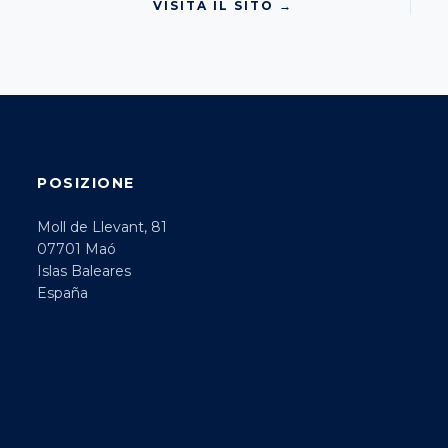
VISITA IL SITO →
POSIZIONE
Moll de Llevant, 81
07701 Maó
Islas Baleares
España