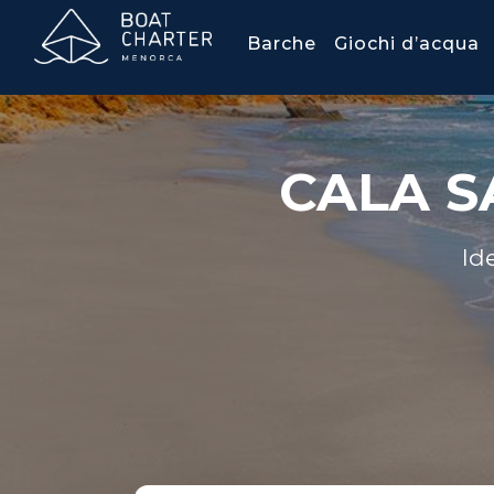
Barche
Giochi d’acqua
CALA S
Id