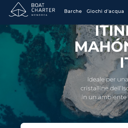
Barche
Giochi d’acqua
ITI
MAHÓN
Ideale per una
cristalline dell’
in un ambiente n