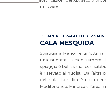
fortificazioni del XIX secolo pr
utilizzate.
1° TAPPA - TRAGITTO DI 25 MIN
CALA MESQUIDA
Spiaggia a Mahón e un’ottima p
una nuotata. Luca è sempre lì 
spiaggia è bellissima, con sabbia s
è riservato ai nudisti. Dall’altra 
dell’isola. La salita è ricomp
Mediterraneo, Minorca e l’area mi