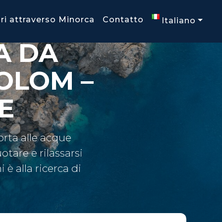
ari attraverso Minorca
Contatto
Italiano
A DA
OLOM –
E
orta alle acque
otare e rilassarsi
è alla ricerca di