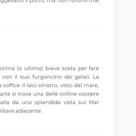
oteggevano il porto, ma non furono mai
rima (o ultima) breve sosta per fare
con il suo furgoncino dei gelati. La
office. Il lato sinistro, visto dal mare,
parte si trova una delle colline costiere
ensata da una splendida vista sul Mar
litare adiacente.