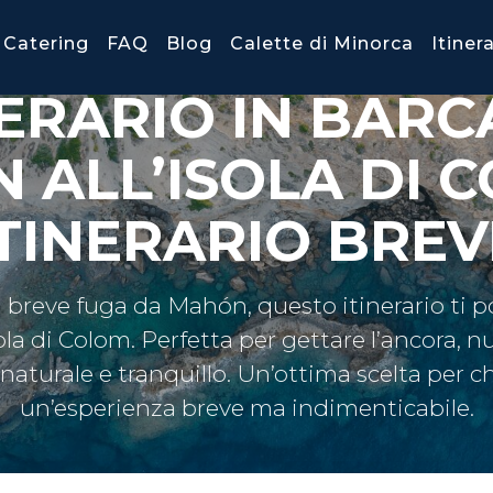
Catering
FAQ
Blog
Calette di Minorca
Itiner
NERARIO IN BARC
 ALL’ISOLA DI C
ITINERARIO BREV
 breve fuga da Mahón, questo itinerario ti p
Isola di Colom. Perfetta per gettare l’ancora, nu
aturale e tranquillo. Un’ottima scelta per chi 
un’esperienza breve ma indimenticabile.