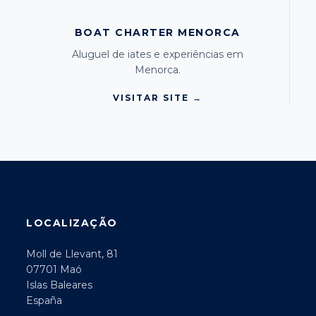
BOAT CHARTER MENORCA
Aluguel de iates e experiências em
Menorca.
VISITAR SITE →
LOCALIZAÇÃO
Moll de Llevant, 81
07701 Maó
Islas Baleares
España