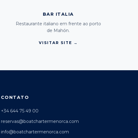
BAR ITALIA
Restaurante italiano em frente ao porto
de Mahón.
VISITAR SITE →
CONTATO
+34 644 75 49 00
reservas@boatchartermenorca.com
info@boatchartermenorca.com