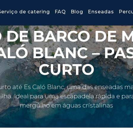
Serviço de catering
FAQ
Blog
Enseadas
Perc
O DE BARCO DE 
ALÓ BLANC – PA
CURTO
rto até Es Caló Blanc, uma das enseadas m
ilha. Ideal para uma escapadela rápida e par
mergulho em águas cristalinas