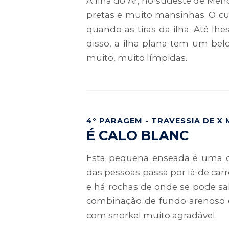
A Ilha do Ar, no sudeste de Meno
pretas e muito mansinhas. O cur
quando as tiras da ilha. Até l
disso, a ilha plana tem um bel
muito, muito límpidas.
4° PARAGEM - TRAVESSIA DE X 
É CALO BLANC
Esta pequena enseada é uma da
das pessoas passa por lá de ca
e há rochas de onde se pode sal
combinação de fundo arenoso 
com snorkel muito agradável.