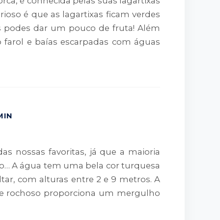
rca, é conhecida pelas suas lagartixas
ioso é que as lagartixas ficam verdes
hes podes dar um pouco de fruta! Além
o farol e baías escarpadas com águas
MIN
s nossas favoritas, já que a maioria
rro… A água tem uma bela cor turquesa
tar, com alturas entre 2 e 9 metros. A
e rochoso proporciona um mergulho